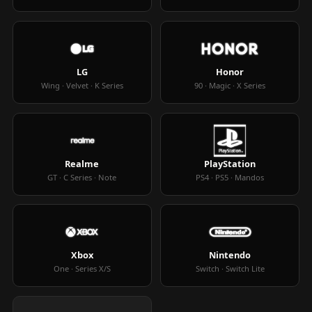
LG
Honor
Wing · Velvet · K Series
90 · Magic · X Series
Realme
PlayStation
GT · C Series · Note
PS4 · PS5 · Mandos
Xbox
Nintendo
One · Series X/S
Switch · Switch Lite