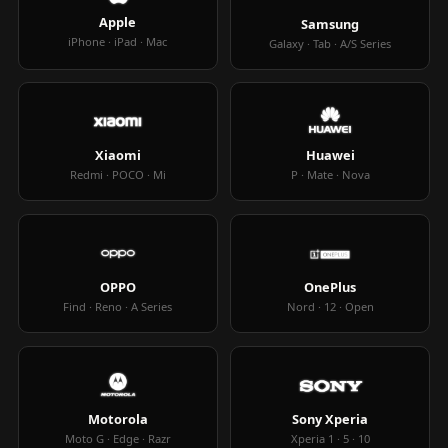
Apple
Samsung
iPhone · iPad · Mac
Galaxy · Tab · A/S Series
Xiaomi
Huawei
Redmi · POCO · Mi
P · Mate · Nova
OPPO
OnePlus
Find · Reno · A Series
Nord · 12 · Open
Motorola
Sony Xperia
Moto G · Edge · Razr
Xperia 1 · 5 · 10