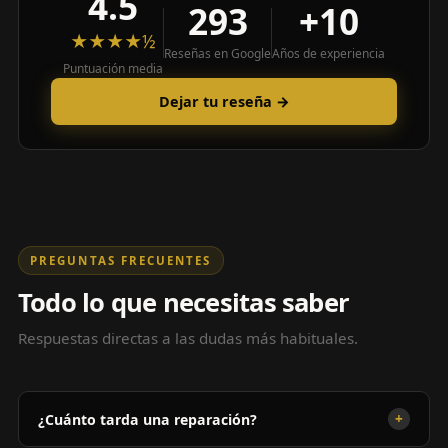
4.5
293
+10
★★★★½
Reseñas en Google
Años de experiencia
Puntuación media
Dejar tu reseña →
PREGUNTAS FRECUENTES
Todo lo que necesitas saber
Respuestas directas a las dudas más habituales.
+
¿Cuánto tarda una reparación?