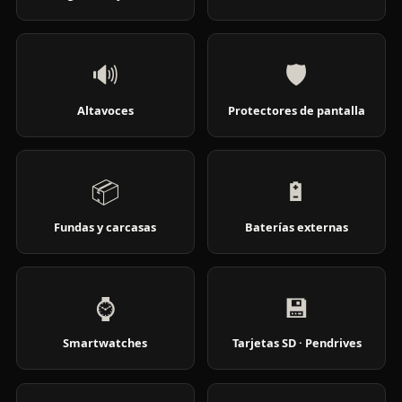
🔊
🛡️
Altavoces
Protectores de pantalla
📦
🔋
Fundas y carcasas
Baterías externas
⌚
💾
Smartwatches
Tarjetas SD · Pendrives