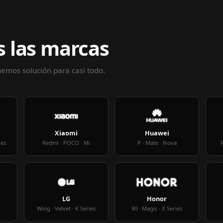
 las marcas
enemos solución para casi todo.
Xiaomi
Huawei
ies
Redmi · POCO · Mi
P · Mate · Nova
F
LG
Honor
Wing · Velvet · K Series
90 · Magic · X Series