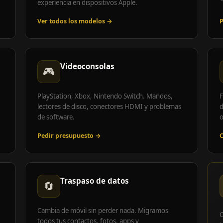
experiencia en dispositivos Apple.
Ver todos los modelos →
P
Videoconsolas
🎮
PlayStation, Xbox, Nintendo Switch. Mandos,
F
lectores de disco, conectores HDMI y problemas
d
de software.
o
Pedir presupuesto →
C
Traspaso de datos
🔄
Cambia de móvil sin perder nada. Migramos
C
todos tus contactos, fotos, apps y