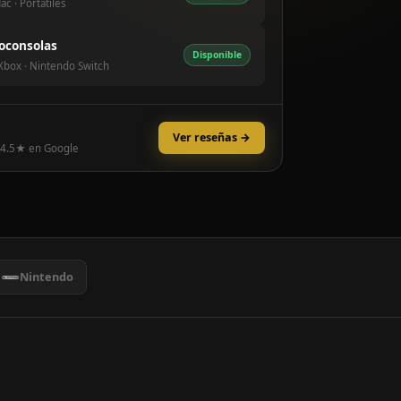
ac · Portátiles
oconsolas
Disponible
 Xbox · Nintendo Switch
Ver reseñas →
 4.5★ en Google
Nintendo