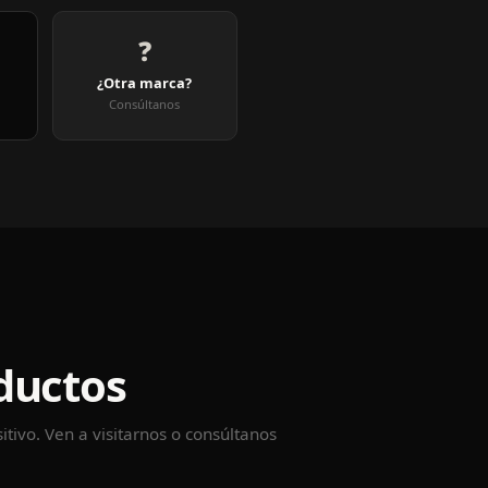
❓
¿Otra marca?
Consúltanos
e
ductos
itivo. Ven a visitarnos o consúltanos