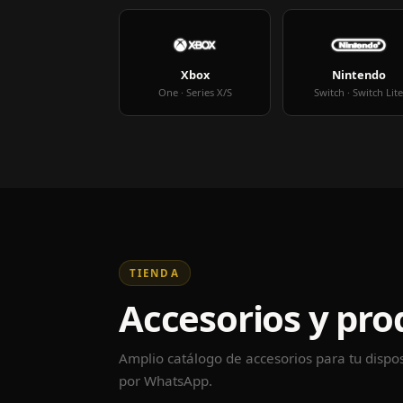
Xbox
Nintendo
One · Series X/S
Switch · Switch Lit
TIENDA
Accesorios y pro
Amplio catálogo de accesorios para tu dispos
por WhatsApp.