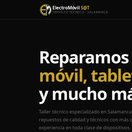
ElectroMóvil
S@T
SERVICIO TÉCNICO · SALAMANCA
Reparamos 
móvil, table
y mucho m
Taller técnico especializado en Salamanca.
repuestos de calidad y técnicos con más 
experiencia en toda clase de dispositivos.