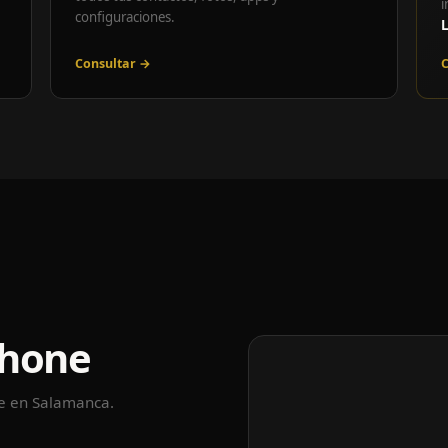
i
configuraciones.
Consultar →
C
Phone
le en Salamanca.