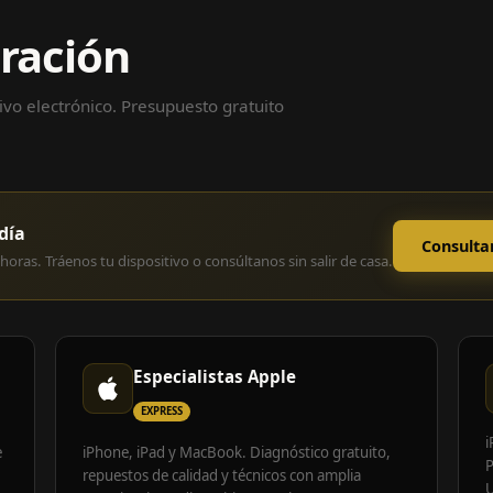
aración
vo electrónico. Presupuesto gratuito
día
Consulta
horas. Tráenos tu dispositivo o consúltanos sin salir de casa.
Especialistas Apple
EXPRESS
i
e
iPhone, iPad y MacBook. Diagnóstico gratuito,
P
repuestos de calidad y técnicos con amplia