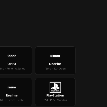
OPPO
OnePlus
ind · Reno · A Series
Nord · 12 · Open
Realme
PlayStation
GT · C Series · Note
PS4 · PS5 · Mandos