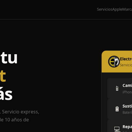
Servicios
Apple
Marc
tu
Elect
Servici
t
ás
Camb
📱
iPhon
Sust
🔋
 Servicio express,
Baterí
de 10 años de
Repa
💻