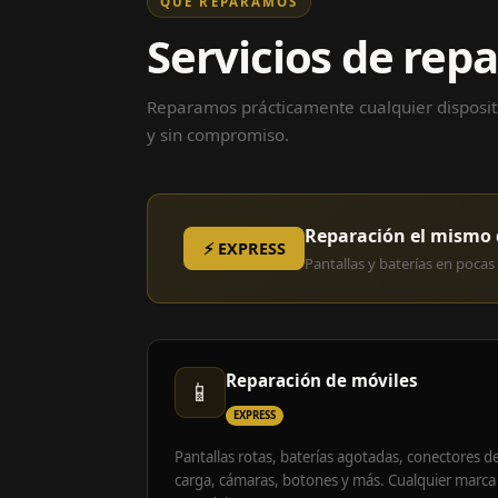
QUÉ REPARAMOS
Servicios de rep
Reparamos prácticamente cualquier dispositi
y sin compromiso.
Reparación el mismo 
⚡ EXPRESS
Pantallas y baterías en pocas 
Reparación de móviles
📱
EXPRESS
Pantallas rotas, baterías agotadas, conectores d
carga, cámaras, botones y más. Cualquier marca