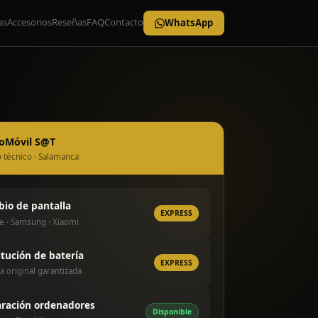
as
Accesorios
Reseñas
FAQ
Contacto
WhatsApp
roMóvil S@T
o técnico · Salamanca
io de pantalla
EXPRESS
e · Samsung · Xiaomi
itución de batería
EXPRESS
a original garantizada
ración ordenadores
Disponible