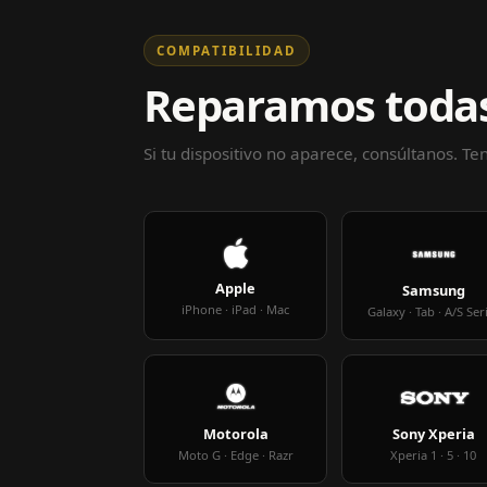
COMPATIBILIDAD
Reparamos todas
Si tu dispositivo no aparece, consúltanos. T
Apple
Samsung
iPhone · iPad · Mac
Galaxy · Tab · A/S Ser
Motorola
Sony Xperia
Moto G · Edge · Razr
Xperia 1 · 5 · 10