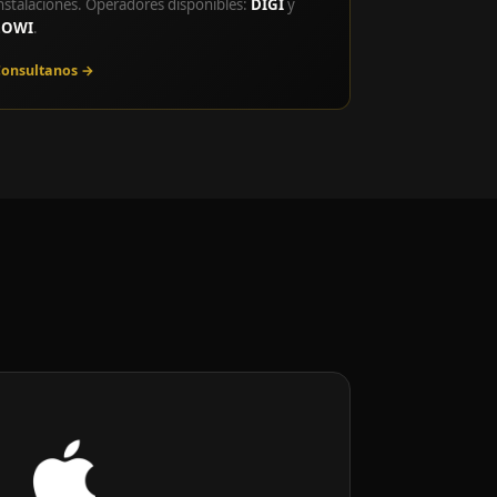
nstalaciones. Operadores disponibles:
DIGI
y
LOWI
.
onsultanos →