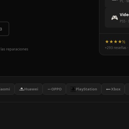
PC · M
Vide
🎮
PS5 ·
3
★★★★½
+293 reseñas ·
 las reparaciones
iaomi
Huawei
OPPO
PlayStation
Xbox