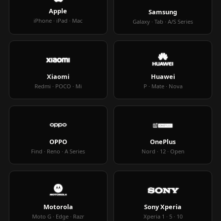
Apple
Samsung
iPhone · iPad · Mac
Galaxy · Tab · A/S Series
Xiaomi
Huawei
Redmi · POCO · Mi
P · Mate · Nova
OPPO
OnePlus
Find · Reno · A Series
Nord · 12 · Open
Motorola
Sony Xperia
Moto G · Edge · Razr
Xperia 1 · 5 · 10