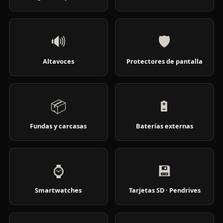
🔊
🛡️
Altavoces
Protectores de pantalla
📦
🔋
Fundas y carcasas
Baterías externas
⌚
💾
Smartwatches
Tarjetas SD · Pendrives