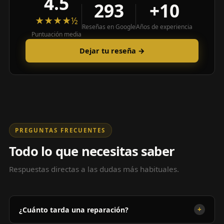
4.5
293
+10
★★★★½
Reseñas en Google
Años de experiencia
Puntuación media
Dejar tu reseña →
PREGUNTAS FRECUENTES
Todo lo que necesitas saber
Respuestas directas a las dudas más habituales.
+
¿Cuánto tarda una reparación?