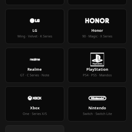
LG
Honor
Wing · Velvet · K Series
90 · Magic · X Series
Realme
PlayStation
GT · C Series · Note
PS4 · PS5 · Mandos
Xbox
Nintendo
One · Series X/S
Switch · Switch Lite