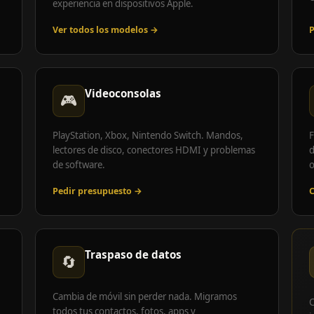
experiencia en dispositivos Apple.
Ver todos los modelos →
P
Videoconsolas
🎮
PlayStation, Xbox, Nintendo Switch. Mandos,
F
lectores de disco, conectores HDMI y problemas
d
de software.
o
Pedir presupuesto →
C
Traspaso de datos
🔄
Cambia de móvil sin perder nada. Migramos
C
todos tus contactos, fotos, apps y