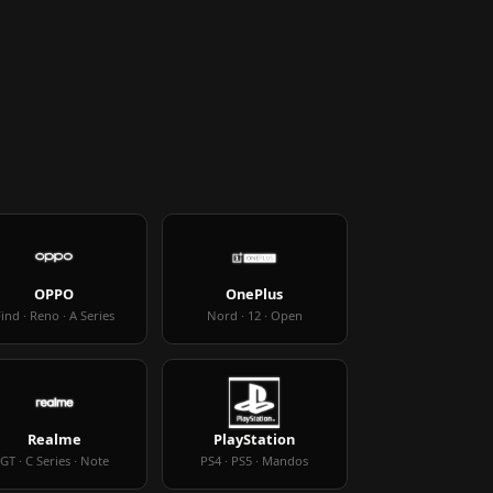
OPPO
OnePlus
ind · Reno · A Series
Nord · 12 · Open
Realme
PlayStation
GT · C Series · Note
PS4 · PS5 · Mandos