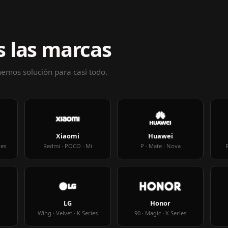
 las marcas
enemos solución para casi todo.
Xiaomi
Huawei
ies
Redmi · POCO · Mi
P · Mate · Nova
F
LG
Honor
Wing · Velvet · K Series
90 · Magic · X Series