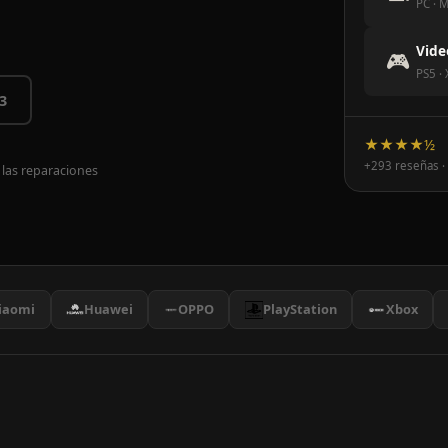
PC · M
Vide
🎮
PS5 ·
3
★★★★½
+293 reseñas ·
 las reparaciones
iaomi
Huawei
OPPO
PlayStation
Xbox