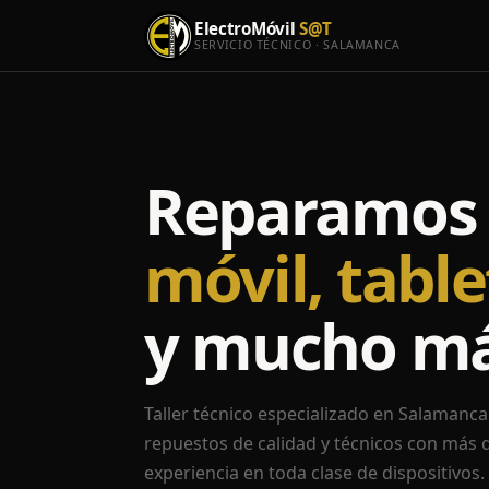
ElectroMóvil
S@T
SERVICIO TÉCNICO · SALAMANCA
Reparamos 
móvil, table
y mucho m
Taller técnico especializado en Salamanca.
repuestos de calidad y técnicos con más 
experiencia en toda clase de dispositivos.