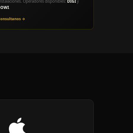
nstalaciones. Operadores disponibles:
DIGI
y
LOWI
.
onsultanos →