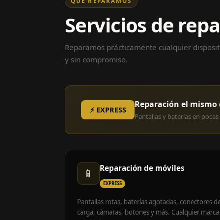
QUÉ REPARAMOS
Servicios de rep
Reparamos prácticamente cualquier dispositi
y sin compromiso.
Reparación el mismo 
⚡ EXPRESS
Pantallas y baterías en pocas 
Reparación de móviles
📱
EXPRESS
Pantallas rotas, baterías agotadas, conectores d
carga, cámaras, botones y más. Cualquier marca