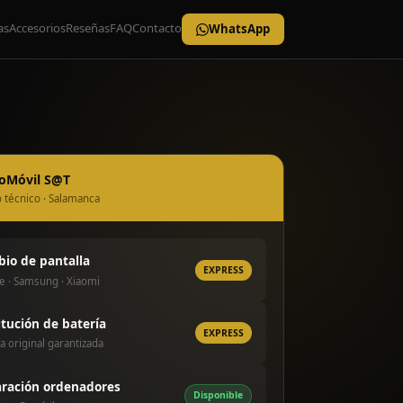
as
Accesorios
Reseñas
FAQ
Contacto
WhatsApp
roMóvil S@T
o técnico · Salamanca
io de pantalla
EXPRESS
e · Samsung · Xiaomi
itución de batería
EXPRESS
a original garantizada
ración ordenadores
Disponible