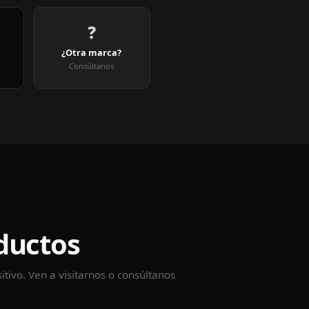
❓
¿Otra marca?
Consúltanos
e
ductos
itivo. Ven a visitarnos o consúltanos