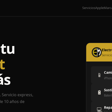
Servicios
Apple
Marc
tu
Elect
Servici
t
ás
Camb
📱
iPhon
Sust
🔋
 Servicio express,
Baterí
de 10 años de
Repa
💻