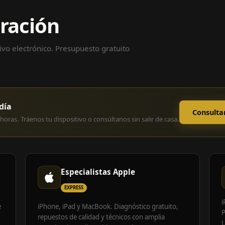
aración
vo electrónico. Presupuesto gratuito
día
Consulta
horas. Tráenos tu dispositivo o consúltanos sin salir de casa.
Especialistas Apple
EXPRESS
i
e
iPhone, iPad y MacBook. Diagnóstico gratuito,
P
repuestos de calidad y técnicos con amplia