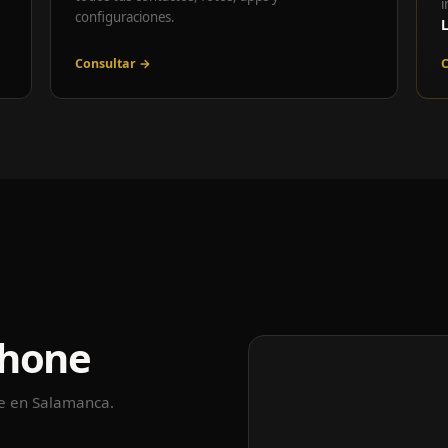
i
configuraciones.
Consultar →
C
Phone
le en Salamanca.