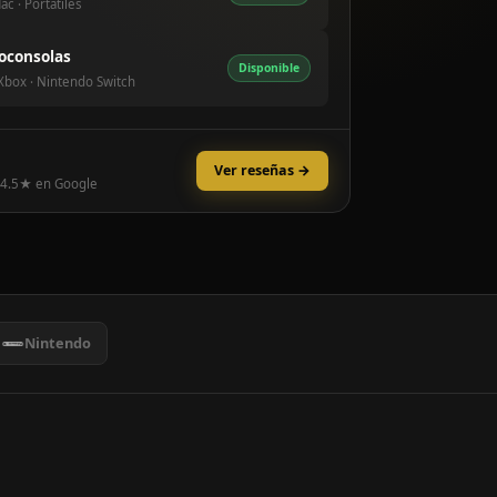
ac · Portátiles
oconsolas
Disponible
 Xbox · Nintendo Switch
Ver reseñas →
 4.5★ en Google
Nintendo