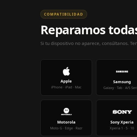
COMPATIBILIDAD
Reparamos todas
Si tu dispositivo no aparece, consúltanos. T
Apple
Samsung
iPhone · iPad · Mac
Galaxy · Tab · A/S Ser
Motorola
Sony Xperia
Moto G · Edge · Razr
Xperia 1 · 5 · 10