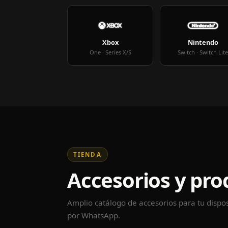
Xbox
Nintendo
One · Series X/S
Switch · Switch Lit
TIENDA
Accesorios y pro
Amplio catálogo de accesorios para tu dispos
por WhatsApp.