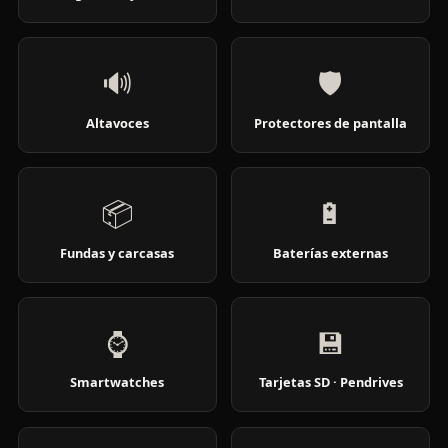
🔊
🛡️
Altavoces
Protectores de pantalla
📦
🔋
Fundas y carcasas
Baterías externas
⌚
💾
Smartwatches
Tarjetas SD · Pendrives