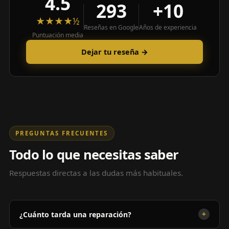
4.5
293
+10
★★★★½
Reseñas en Google
Años de experiencia
Puntuación media
Dejar tu reseña →
PREGUNTAS FRECUENTES
Todo lo que necesitas saber
Respuestas directas a las dudas más habituales.
+
¿Cuánto tarda una reparación?