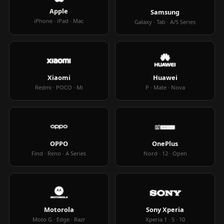
Apple
Samsung
iPhone · iPad · Mac
Galaxy · Tab · A/S Series
Xiaomi
Huawei
Redmi · POCO · Mi
P · Mate · Nova
OPPO
OnePlus
Find · Reno · A Series
Nord · 12 · Open
Motorola
Sony Xperia
Moto G · Edge · Razr
Xperia 1 · 5 · 10