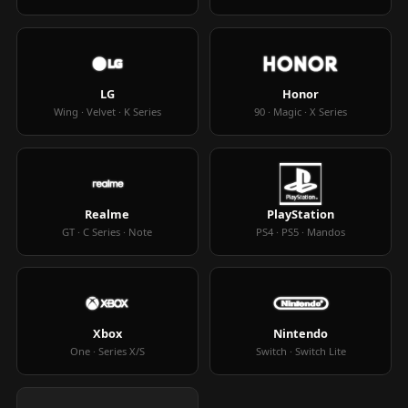
LG
Honor
Wing · Velvet · K Series
90 · Magic · X Series
Realme
PlayStation
GT · C Series · Note
PS4 · PS5 · Mandos
Xbox
Nintendo
One · Series X/S
Switch · Switch Lite