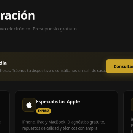
aración
vo electrónico. Presupuesto gratuito
día
Consulta
horas. Tráenos tu dispositivo o consúltanos sin salir de casa.
Especialistas Apple
EXPRESS
i
e
iPhone, iPad y MacBook. Diagnóstico gratuito,
P
repuestos de calidad y técnicos con amplia