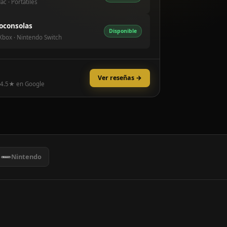
ac · Portátiles
oconsolas
Disponible
 Xbox · Nintendo Switch
Ver reseñas →
 4.5★ en Google
Nintendo