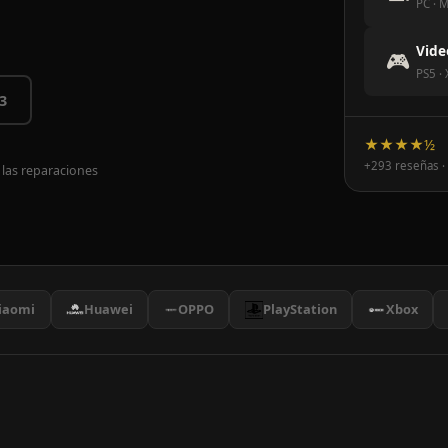
PC · M
Vide
🎮
PS5 ·
3
★★★★½
+293 reseñas ·
 las reparaciones
iaomi
Huawei
OPPO
PlayStation
Xbox