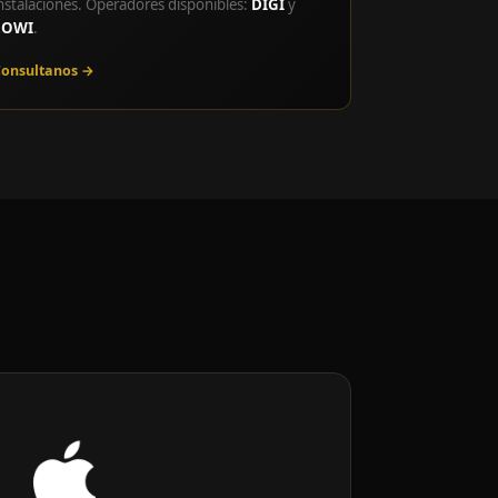
nstalaciones. Operadores disponibles:
DIGI
y
LOWI
.
onsultanos →