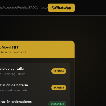
as
Accesorios
Reseñas
FAQ
Contacto
WhatsApp
roMóvil S@T
o técnico · Salamanca
io de pantalla
EXPRESS
e · Samsung · Xiaomi
itución de batería
EXPRESS
a original garantizada
ración ordenadores
Disponible