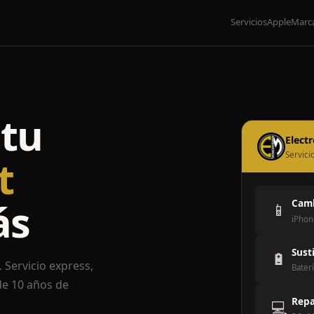
Servicios
Apple
Marc
tu
Elect
Servici
t
ás
Camb
📱
iPhon
Sust
🔋
 Servicio express,
Baterí
de 10 años de
Repa
💻