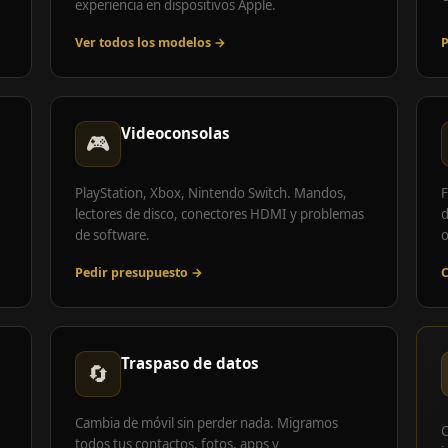
experiencia en dispositivos Apple.
Ver todos los modelos →
P
Videoconsolas
🎮
PlayStation, Xbox, Nintendo Switch. Mandos,
F
lectores de disco, conectores HDMI y problemas
d
de software.
o
Pedir presupuesto →
C
Traspaso de datos
🔄
Cambia de móvil sin perder nada. Migramos
C
todos tus contactos, fotos, apps y