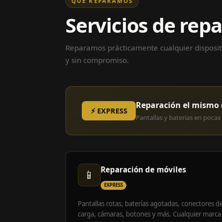
QUÉ REPARAMOS
Servicios de rep
Reparamos prácticamente cualquier dispositi
y sin compromiso.
Reparación el mismo 
⚡ EXPRESS
Pantallas y baterías en pocas 
Reparación de móviles
📱
EXPRESS
Pantallas rotas, baterías agotadas, conectores d
carga, cámaras, botones y más. Cualquier marca