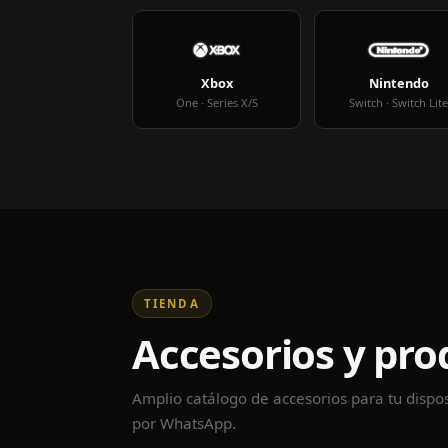
Xbox
Nintendo
One · Series X/S
Switch · Switch Lit
TIENDA
Accesorios y pro
Amplio catálogo de accesorios para tu dispos
por WhatsApp.