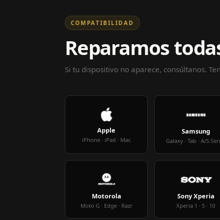
COMPATIBILIDAD
Reparamos todas
Si tu dispositivo no aparece, consúltanos. T
Apple
Samsung
iPhone · iPad · Mac
Galaxy · Tab · A/S Ser
Motorola
Sony Xperia
Moto G · Edge · Razr
Xperia 1 · 5 · 10