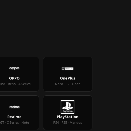
OPPO
OnePlus
ind · Reno · A Series
Nord · 12 · Open
Realme
PlayStation
GT · C Series · Note
PS4 · PS5 · Mandos