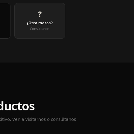
❓
¿Otra marca?
Consúltanos
e
ductos
itivo. Ven a visitarnos o consúltanos