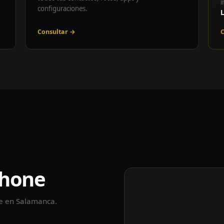
i
configuraciones.
Consultar →
C
Phone
le en Salamanca.