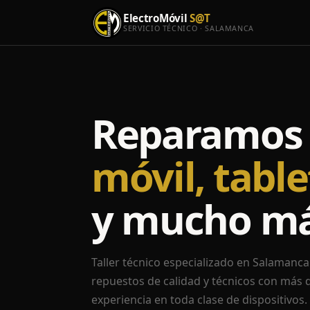
ElectroMóvil
S@T
SERVICIO TÉCNICO · SALAMANCA
Reparamos 
móvil, table
y mucho m
Taller técnico especializado en Salamanca.
repuestos de calidad y técnicos con más 
experiencia en toda clase de dispositivos.