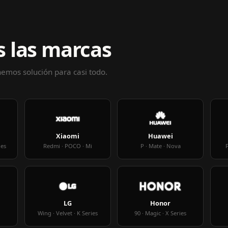
 las marcas
enemos solución para casi todo.
Xiaomi
Huawei
ies
Redmi · POCO · Mi
P · Mate · Nova
F
LG
Honor
Wing · Velvet · K Series
90 · Magic · X Series