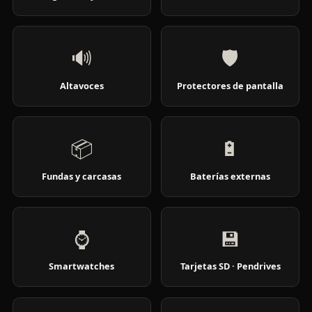
🔊
🛡️
Altavoces
Protectores de pantalla
📦
🔋
Fundas y carcasas
Baterías externas
⌚
💾
Smartwatches
Tarjetas SD · Pendrives