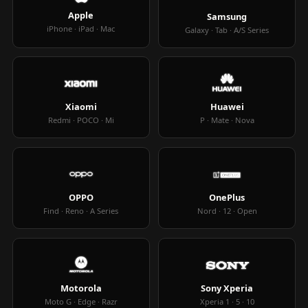
Apple
Samsung
iPhone · iPad · Mac
Galaxy · Tab · A/S Series
Xiaomi
Huawei
Redmi · POCO · Mi
P · Mate · Nova
OPPO
OnePlus
Find · Reno · A Series
Nord · 12 · Open
Motorola
Sony Xperia
Moto G · Edge · Razr
Xperia 1 · 5 · 10