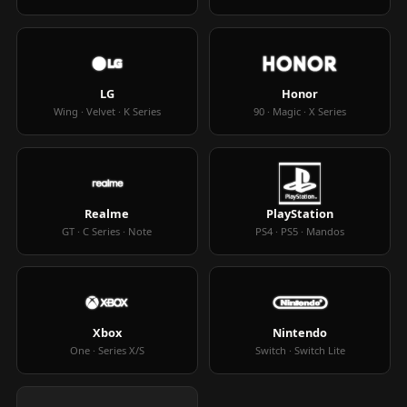
LG
Honor
Wing · Velvet · K Series
90 · Magic · X Series
Realme
PlayStation
GT · C Series · Note
PS4 · PS5 · Mandos
Xbox
Nintendo
One · Series X/S
Switch · Switch Lite