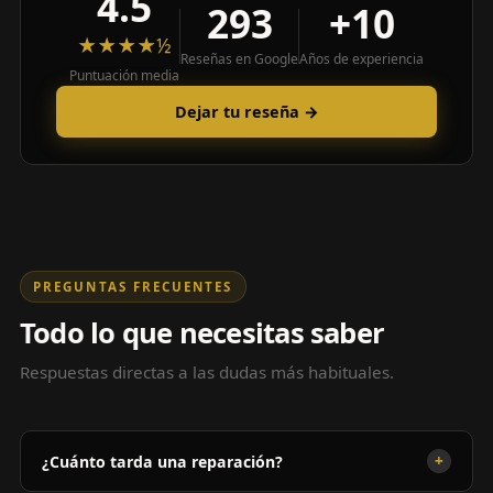
4.5
293
+10
★★★★½
Reseñas en Google
Años de experiencia
Puntuación media
Dejar tu reseña →
PREGUNTAS FRECUENTES
Todo lo que necesitas saber
Respuestas directas a las dudas más habituales.
+
¿Cuánto tarda una reparación?