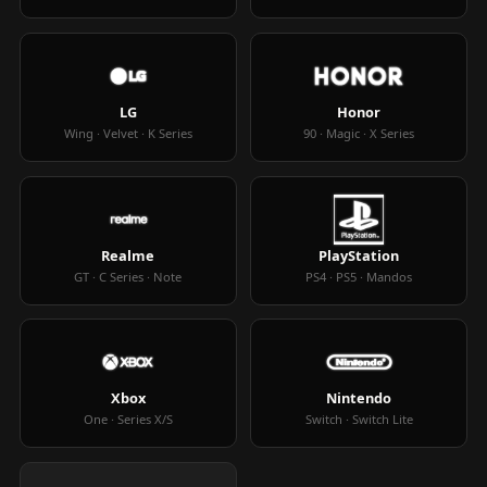
LG
Honor
Wing · Velvet · K Series
90 · Magic · X Series
Realme
PlayStation
GT · C Series · Note
PS4 · PS5 · Mandos
Xbox
Nintendo
One · Series X/S
Switch · Switch Lite