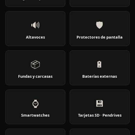
🔊
🛡️
Altavoces
Protectores de pantalla
📦
🔋
Fundas y carcasas
Baterías externas
⌚
💾
Smartwatches
Tarjetas SD · Pendrives