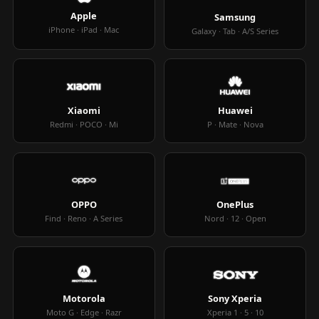
Apple
Samsung
iPhone · iPad · Mac
Galaxy · Tab · A/S Series
Xiaomi
Huawei
Redmi · POCO · Mi
P · Mate · Nova
OPPO
OnePlus
Find · Reno · A Series
Nord · 12 · Open
Motorola
Sony Xperia
Moto G · Edge · Razr
Xperia 1 · 5 · 10