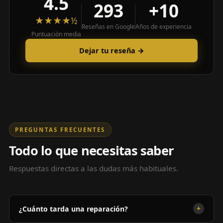
4.5
293
+10
★★★★½
Reseñas en Google
Años de experiencia
Puntuación media
Dejar tu reseña →
PREGUNTAS FRECUENTES
Todo lo que necesitas saber
Respuestas directas a las dudas más habituales.
+
¿Cuánto tarda una reparación?