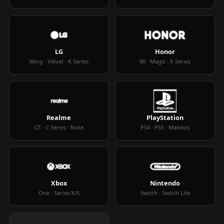
LG
Honor
Wing · Velvet · K Series
90 · Magic · X Series
Realme
PlayStation
GT · C Series · Note
PS4 · PS5 · Mandos
Xbox
Nintendo
One · Series X/S
Switch · Switch Lite