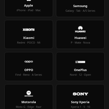
Apple
Samsung
iPhone · iPad · Mac
Galaxy · Tab · A/S Series
Xiaomi
Huawei
Redmi · POCO · Mi
P · Mate · Nova
OPPO
OnePlus
Find · Reno · A Series
Nord · 12 · Open
Motorola
Sony Xperia
Moto G · Edge · Razr
Xperia 1 · 5 · 10