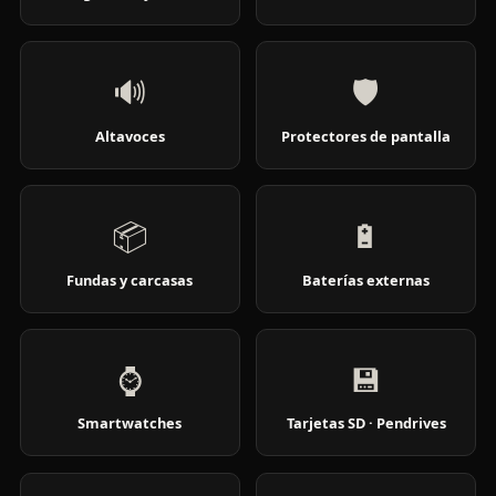
🔊
🛡️
Altavoces
Protectores de pantalla
📦
🔋
Fundas y carcasas
Baterías externas
⌚
💾
Smartwatches
Tarjetas SD · Pendrives