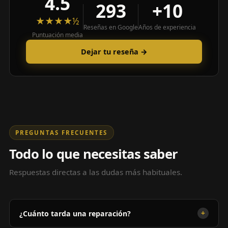
4.5
293
+10
★★★★½
Reseñas en Google
Años de experiencia
Puntuación media
Dejar tu reseña →
PREGUNTAS FRECUENTES
Todo lo que necesitas saber
Respuestas directas a las dudas más habituales.
+
¿Cuánto tarda una reparación?