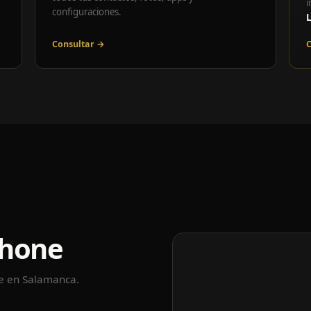
i
configuraciones.
Consultar →
C
Phone
le en Salamanca.