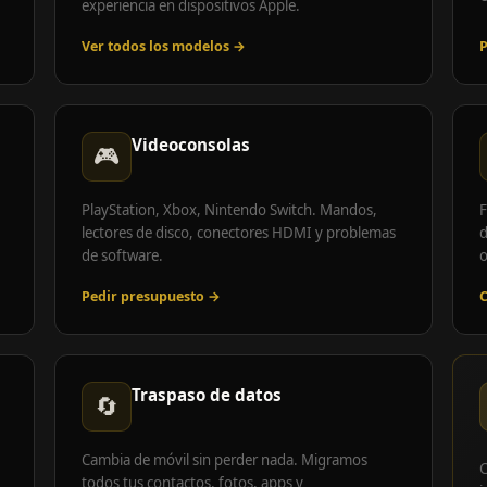
experiencia en dispositivos Apple.
Ver todos los modelos →
P
Videoconsolas
🎮
PlayStation, Xbox, Nintendo Switch. Mandos,
F
lectores de disco, conectores HDMI y problemas
d
de software.
o
Pedir presupuesto →
C
Traspaso de datos
🔄
Cambia de móvil sin perder nada. Migramos
C
todos tus contactos, fotos, apps y