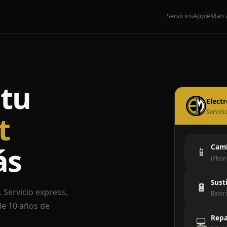
Servicios
Apple
Marc
tu
Elect
Servici
t
ás
Camb
📱
iPhon
Sust
🔋
 Servicio express,
Baterí
de 10 años de
Repa
💻