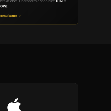
nstalaciones. Operadores disponibles:
DIGI
y
LOWI
.
onsultanos →