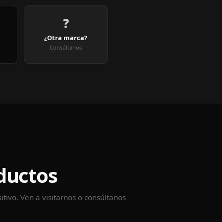
❓
¿Otra marca?
Consúltanos
e
ductos
itivo. Ven a visitarnos o consúltanos