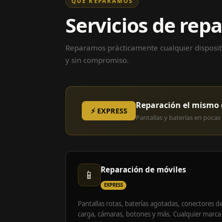
QUÉ REPARAMOS
Servicios de rep
Reparamos prácticamente cualquier dispositi
y sin compromiso.
Reparación el mismo 
⚡ EXPRESS
Pantallas y baterías en pocas 
Reparación de móviles
📱
EXPRESS
Pantallas rotas, baterías agotadas, conectores d
carga, cámaras, botones y más. Cualquier marca