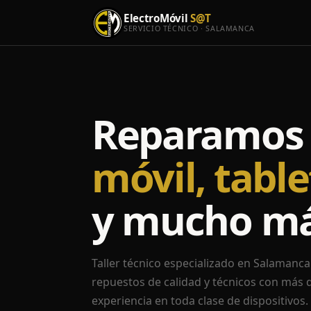
ElectroMóvil
S@T
SERVICIO TÉCNICO · SALAMANCA
Reparamos 
móvil, table
y mucho m
Taller técnico especializado en Salamanca.
repuestos de calidad y técnicos con más 
experiencia en toda clase de dispositivos.