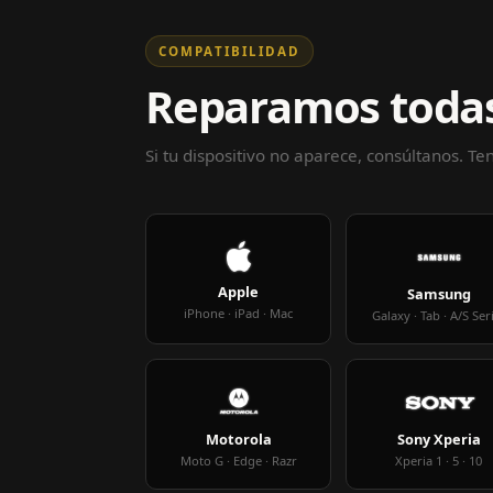
COMPATIBILIDAD
Reparamos todas
Si tu dispositivo no aparece, consúltanos. T
Apple
Samsung
iPhone · iPad · Mac
Galaxy · Tab · A/S Ser
Motorola
Sony Xperia
Moto G · Edge · Razr
Xperia 1 · 5 · 10