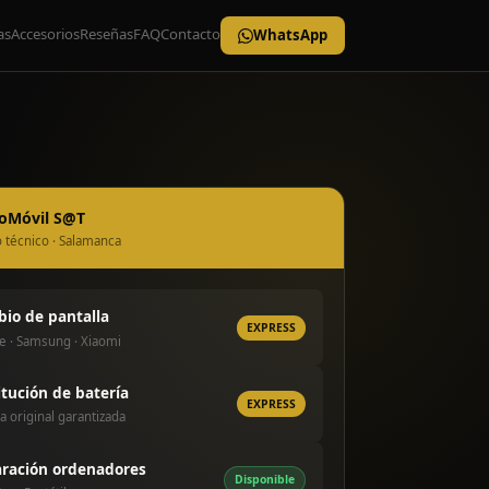
as
Accesorios
Reseñas
FAQ
Contacto
WhatsApp
roMóvil S@T
o técnico · Salamanca
io de pantalla
EXPRESS
e · Samsung · Xiaomi
itución de batería
EXPRESS
a original garantizada
ración ordenadores
Disponible