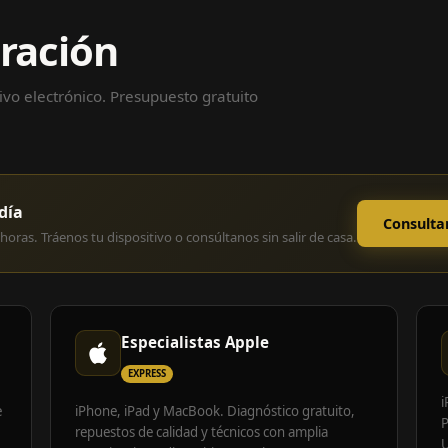
aración
vo electrónico. Presupuesto gratuito
día
Consulta
horas. Tráenos tu dispositivo o consúltanos sin salir de casa.
Especialistas Apple
EXPRESS
i
e
iPhone, iPad y MacBook. Diagnóstico gratuito,
P
repuestos de calidad y técnicos con amplia