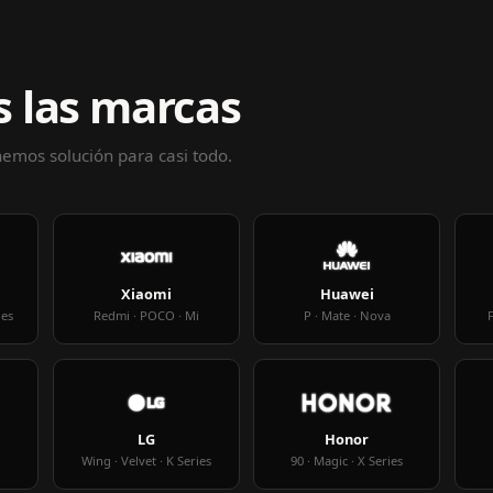
 las marcas
enemos solución para casi todo.
Xiaomi
Huawei
ies
Redmi · POCO · Mi
P · Mate · Nova
F
LG
Honor
Wing · Velvet · K Series
90 · Magic · X Series