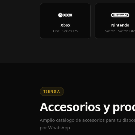
Xbox
Nintendo
One · Series X/S
Switch · Switch Lit
TIENDA
Accesorios y pro
Amplio catálogo de accesorios para tu dispos
por WhatsApp.