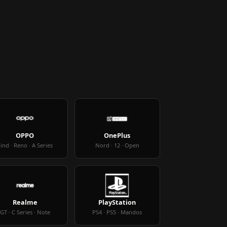
OPPO
OnePlus
ind · Reno · A Series
Nord · 12 · Open
Realme
PlayStation
GT · C Series · Note
PS4 · PS5 · Mandos