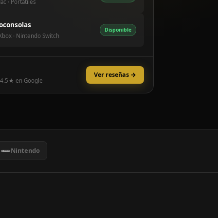
ac · Portátiles
oconsolas
Disponible
 Xbox · Nintendo Switch
Ver reseñas →
 4.5★ en Google
Nintendo