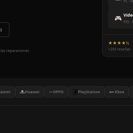
PC · M
Vide
🎮
PS5 ·
3
★★★★½
+293 reseñas ·
 las reparaciones
iaomi
Huawei
OPPO
PlayStation
Xbox